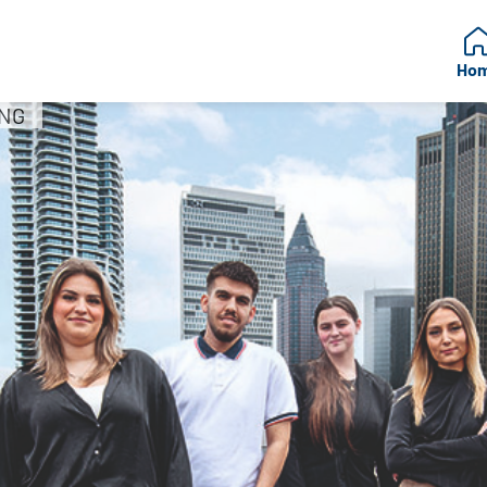
Ho
ING