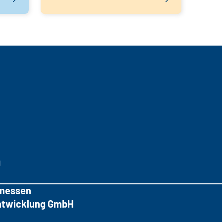
g
messen
tentwicklung GmbH