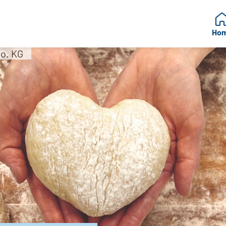
Ho
o. KG