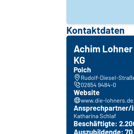
Kontaktdaten
Achim Lohner
KG
Polch
Rudolf-Diesel-Straße
02654 9484-0
Website
www.die-lohners.de
Ansprechpartner/i
Katharina Schlaf
Beschäftigte: 2.20
Auszubildende: 70