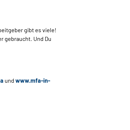
itgeber gibt es viele!
er gebraucht. Und Du
fa
und
www.mfa-in-