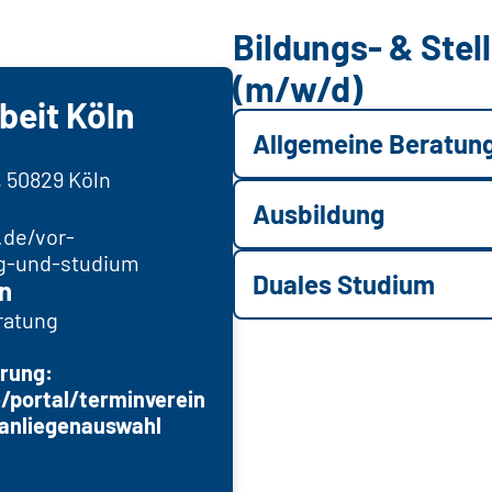
Bildungs- & Ste
(m/w/d)
beit Köln
Allgemeine Beratun
, 50829 Köln
Ausbildung
.de/vor-
ng-und-studium
Duales Studium
n
ratung
rung:
/portal/terminverein
anliegenauswahl