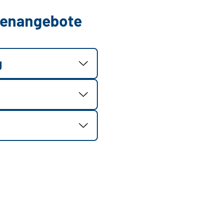
llenangebote
g