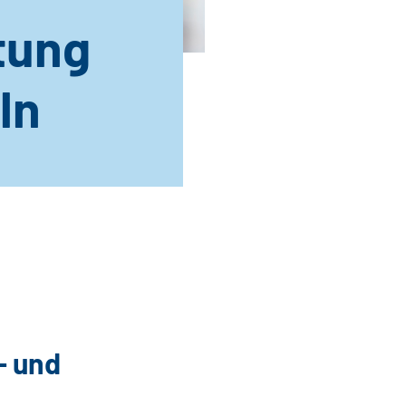
tung
ln
- und