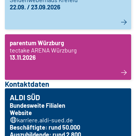
22.09. / 23.09.2026
parentum Würzburg
tectake ARENA Würzburg
13.11.2026
Kontaktdaten
ALDI SÜD
Bundesweite Filialen
Website
karriere.aldi-sued.de
Beschäftigte: rund 50.000
Auszubildende: rund 2.800