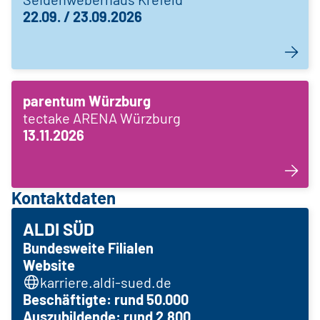
22.09. / 23.09.2026
parentum Würzburg
tectake ARENA Würzburg
13.11.2026
Kontaktdaten
ALDI SÜD
Bundesweite Filialen
Website
karriere.aldi-sued.de
Beschäftigte: rund 50.000
Auszubildende: rund 2.800