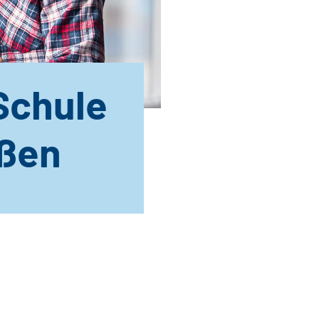
 Schule
eßen