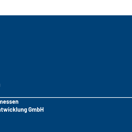
g
messen
tentwicklung GmbH