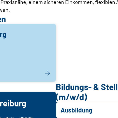
on Praxisnähe, einem sicheren Einkommen, flexiblen
iven.
en
rg
Bildungs- & Ste
(m/w/d)
reiburg
Ausbildung