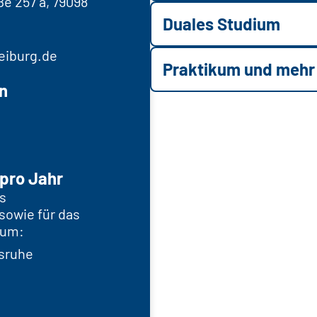
e 257 a, 79098
Duales Studium
eiburg.de
Praktikum und mehr
n
pro Jahr
s
sowie für das
ium:
lsruhe