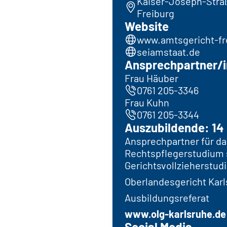
Kaiser-Joseph-Straß
Freiburg
Website
www.amtsgericht-fr
seiamstaat.de
Ansprechpartner/i
Frau Häuber
0761 205-3346
Frau Kuhn
0761 205-3344
Auszubildende: 14 
Ansprechpartner für da
Rechtspflegerstudium 
Gerichtsvollzieherstud
Oberlandesgericht Kar
Ausbildungsreferat
www.olg-karlsruhe.de
Social Media