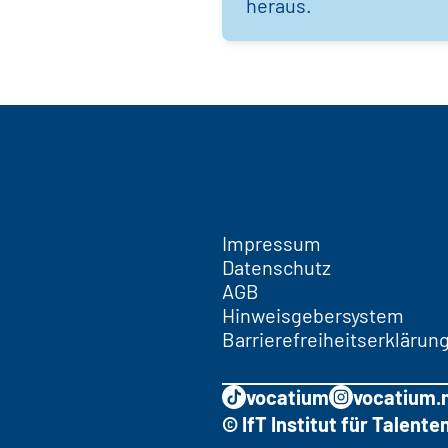
heraus.
Impressum
Datenschutz
AGB
Hinweisgebersystem
Barrierefreiheitserklärun
vocatium
vocatium.
© IfT Institut für Talen