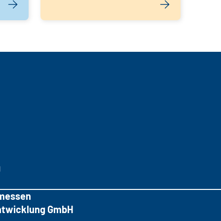
g
messen
tentwicklung GmbH