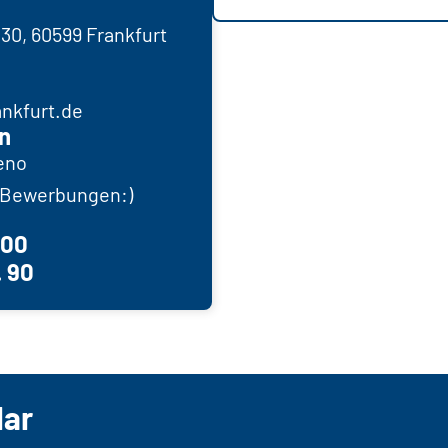
30, 60599 Frankfurt
nkfurt.de
n
eno
r Bewerbungen:)
600
. 90
lar