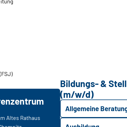
eitung
 (FSJ)
Bildungs- & Ste
(m/w/d)
renzentrum
Allgemeine Beratun
m Altes Rathaus
Ausbildung
 Chemnitz