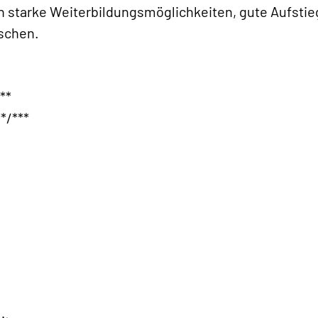
en starke Weiterbildungsmöglichkeiten, gute Aufsti
nschen.
**
*/***