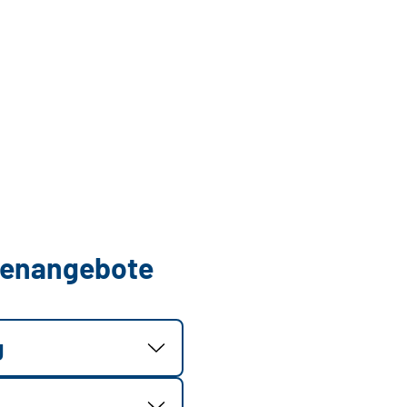
llenangebote
g