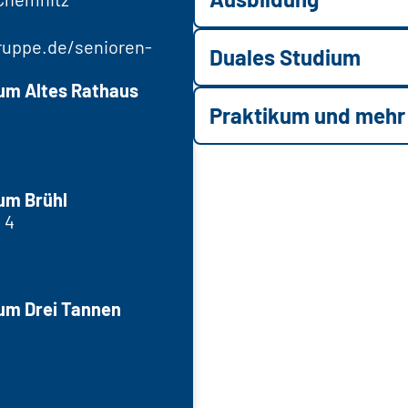
ruppe.de/senioren-
Duales Studium
um Altes Rathaus
Praktikum und mehr
um Brühl
 4
um Drei Tannen