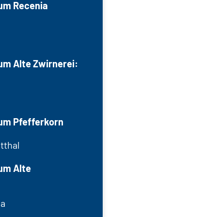
um Recenia
m Alte Zwirnerei:
um Pfefferkorn
tthal
um Alte
ma