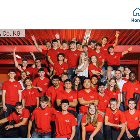
Ho
 Co. KG