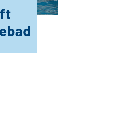
ft
tebad