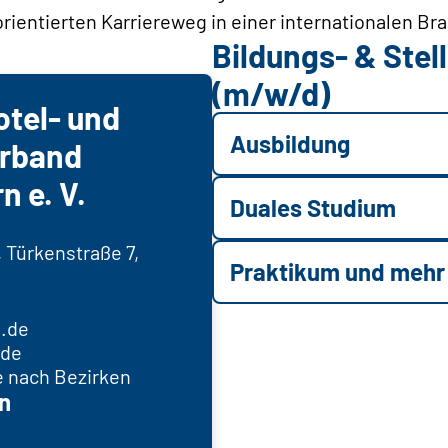
orientierten Karriereweg in einer internationalen Br
Bildungs- & Ste
(m/w/d)
otel- und
Ausbildung
erband
 e. V.
Duales Studium
 Türkenstraße 7,
Praktikum und mehr
.de
.de
 nach Bezirken
n