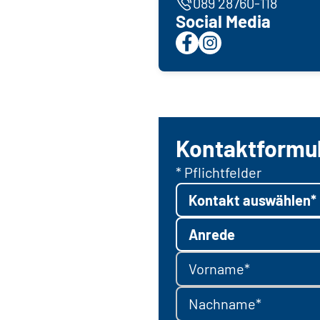
089 28760-118
Social Media
Kontaktformu
* Pflichtfelder
Kontakt auswählen*
Anrede
Vorname*
Nachname*