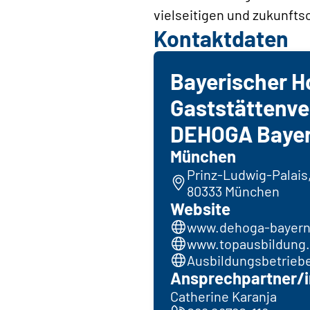
vielseitigen und zukunfts
Kontaktdaten
Bayerischer H
Gaststättenv
DEHOGA Bayern
München
Prinz-Ludwig-Palais,
80333 München
Website
www.dehoga-bayern
www.topausbildung
Ausbildungsbetriebe
Ansprechpartner/i
Catherine Karanja