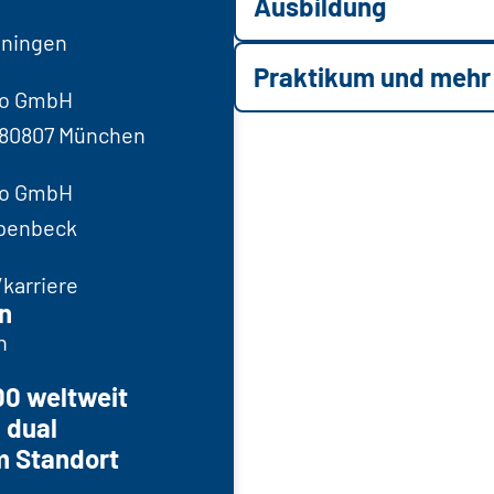
Ausbildung
hningen
Praktikum und mehr
ro GmbH
, 80807 München
ro GmbH
ppenbeck
karriere
n
n
00 weltweit
 dual
m Standort