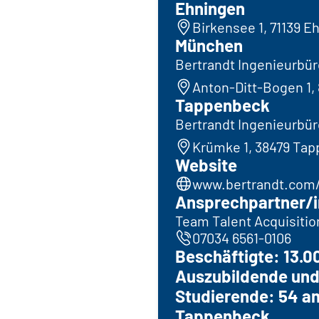
Ehningen
Birkensee 1, 71139 E
München
Bertrandt Ingenieurbü
Anton-Ditt-Bogen 1
Tappenbeck
Bertrandt Ingenieurbü
Krümke 1, 38479 Ta
Website
www.bertrandt.com/
Ansprechpartner/i
Team Talent Acquisitio
07034 6561-0106
Beschäftigte: 13.0
Auszubildende und
Studierende: 54 a
Tappenbeck