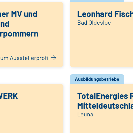
er MV und
Leonhard Fisc
and
Bad Oldesloe
orpommern
um Ausstellerprofil
Ausbildungsbetriebe
WERK
TotalEnergies R
Mitteldeutschl
Leuna