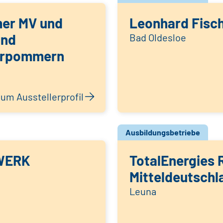
er MV und
Leonhard Fisc
and
Bad Oldesloe
orpommern
um Ausstellerprofil
Ausbildungsbetriebe
WERK
TotalEnergies R
Mitteldeutschl
Leuna