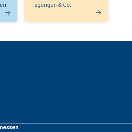
hen
Tagungen & Co.
g
messen