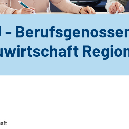
 - Berufsgenosse
uwirtschaft Regio