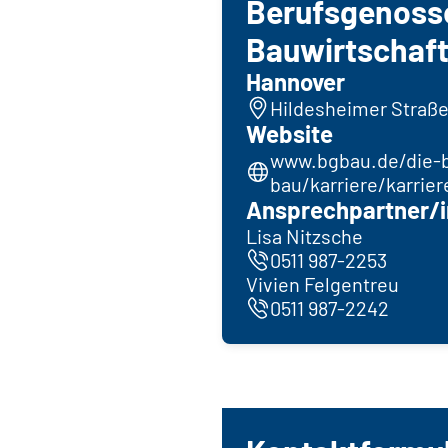
Berufsgenoss
Bauwirtschaft
Hannover
Hildesheimer Straße
Website
www.bgbau.de/die-
bau/karriere/karrier
Ansprechpartner/i
Lisa Nitzsche
0511 987-2253
Vivien Felgentreu
0511 987-2242