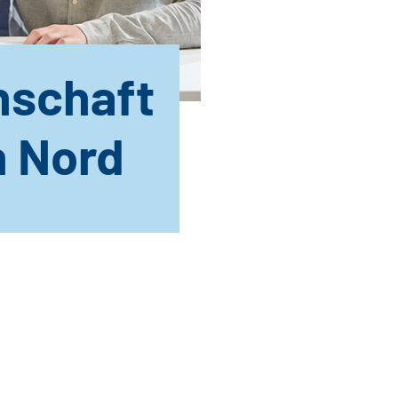
nschaft
n Nord