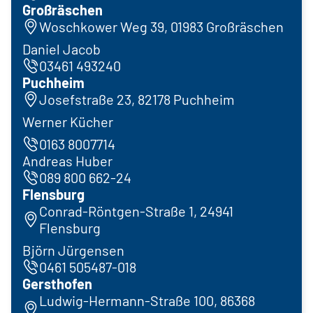
Großräschen
Woschkower Weg 39, 01983 Großräschen
Daniel Jacob
03461 493240
Puchheim
Josefstraße 23, 82178 Puchheim
Werner Kücher
0163 8007714
Andreas Huber
089 800 662-24
Flensburg
Conrad-Röntgen-Straße 1, 24941
Flensburg
Björn Jürgensen
0461 505487-018
Gersthofen
Ludwig-Hermann-Straße 100, 86368