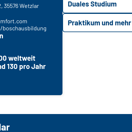
Duales Studium
, 35576 Wetzlar
mfort.com
Praktikum und mehr
/boschausbildung
n
00 weltweit
d 130 pro Jahr
lar