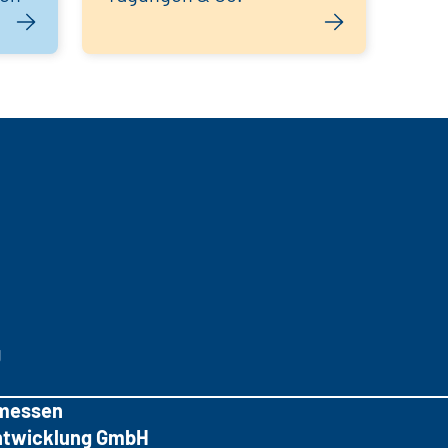
g
messen
tentwicklung GmbH