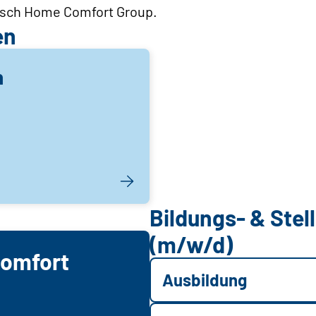
osch Home Comfort Group.
en
n
Bildungs- & Ste
(m/w/d)
omfort
Ausbildung