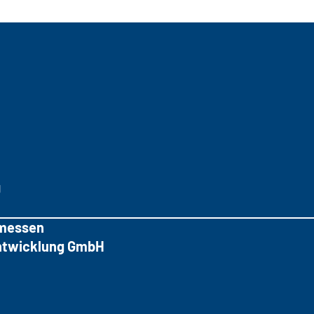
g
messen
tentwicklung GmbH