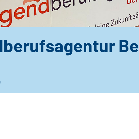
berufsagentur Ber
n