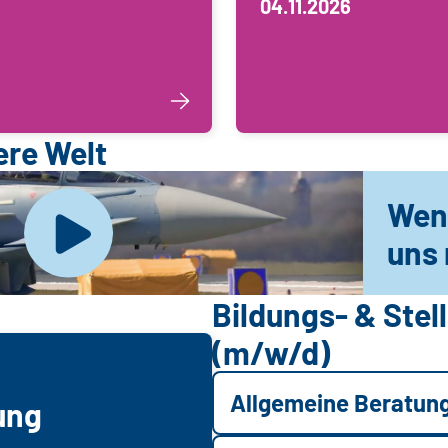
04.11.2026
ere Welt
Wen
uns 
Bildungs- & Ste
(m/w/d)
Allgemeine Beratun
ung