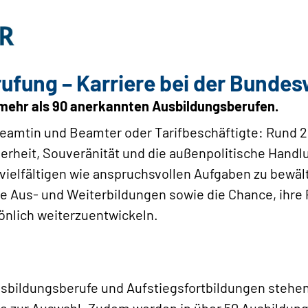
rufung – Karriere bei der Bundes
n mehr als 90 anerkannten Ausbildungsberufen.
 Beamtin und Beamter oder Tarifbeschäftigte: Rund 
cherheit, Souveränität und die außenpolitische Handl
vielfältigen wie anspruchsvollen Aufgaben zu bewält
 Aus- und Weiterbildungen sowie die Chance, ihre P
sönlich weiterzuentwickeln.
sbildungsberufe und Aufstiegsfortbildungen stehen 
ere zur Auswahl. Zudem werden in über 50 Ausbildun