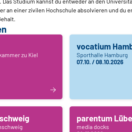
. Das Studium kannst du entweder an den Universit
 an einer zivilen Hochschule absolvieren und du e
Gehalt.
en
vocatium Hambu
skammer zu Kiel
Sporthalle Hamburg
07.10. / 08.10.2026
schweig
parentum Lüb
unschweig
media docks