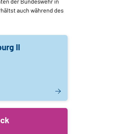
äten der Bundeswehr in
rhältst auch während des
rg II
eck