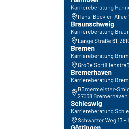
Karriereberatung Hann
Hans-Böckler-Allee 
Braunschweig
Karriereberatung Brau
Lange Straße 61, 38
Bremen
Karriereberatung Bre
Große Sortillienstra
Bremerhaven
Karriereberatung Bre
Bürgermeister-Smidt
27568 Bremerhaven
Schleswig
Karriereberatung Schl
Schwarzer Weg 13 - 1
Göttingen