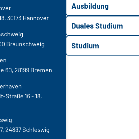
Ausbildung
over
18, 30173 Hannover
Duales Studium
nschweig
100 Braunschweig
Studium
men
ße 60, 28199 Bremen
merhaven
-Straße 16 - 18,
eswig
7, 24837 Schleswig