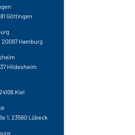
ingen
081 Göttingen
burg
, 20097 Hamburg
esheim
137 Hildesheim
24106 Kiel
ck
e 1, 23560 Lübeck
burg