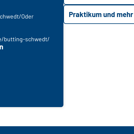
Praktikum und mehr
Schwedt/Oder
/butting-schwedt/
n