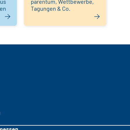
aus
parentum, Wettbewerbe,
hen
Tagungen & Co.
g
messen