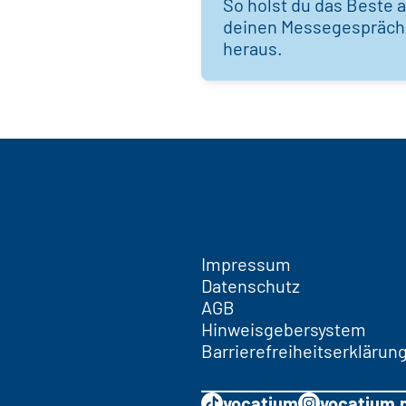
So holst du das Beste 
deinen Messegespräc
heraus.
Impressum
Datenschutz
AGB
Hinweisgebersystem
Barrierefreiheitserklärun
vocatium
vocatium.