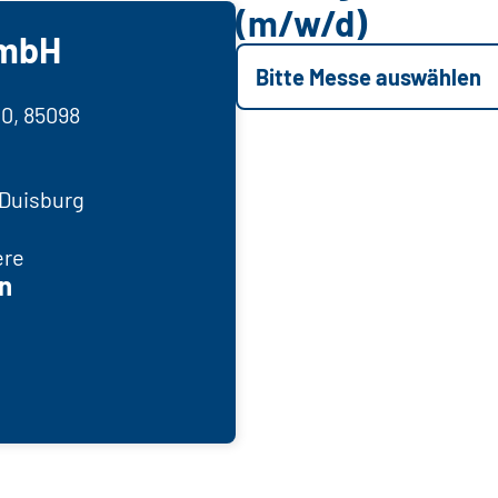
(m/w/d)
GmbH
Bitte Messe auswählen
10, 85098
 Duisburg
ere
n