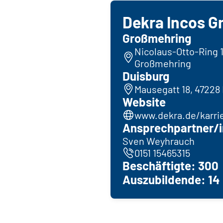
Dekra Incos 
Großmehring
Nicolaus-Otto-Ring 
Großmehring
Duisburg
Mausegatt 18, 47228
Website
www.dekra.de/karri
Ansprechpartner/i
Sven Weyhrauch
0151 15465315
Beschäftigte: 300
Auszubildende: 14