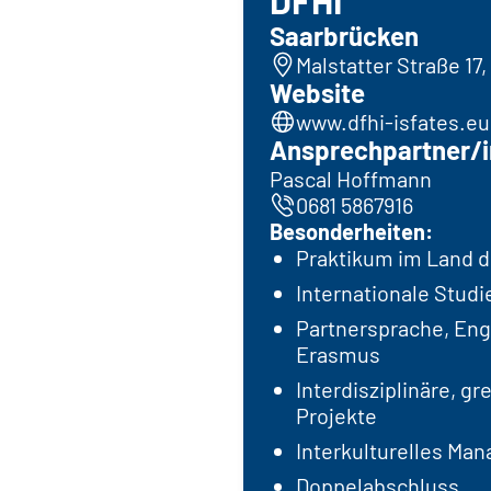
Saarbrücken
Malstatter Straße 17
Website
www.dfhi-isfates.eu
Ansprechpartner/i
Pascal Hoffmann
0681 5867916
Besonderheiten:
Praktikum im Land d
Internationale Stud
Partnersprache, Engl
Erasmus
Interdisziplinäre, g
Projekte
Interkulturelles Ma
Doppelabschluss