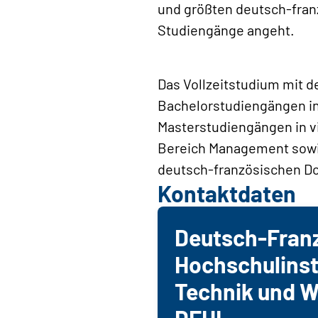
und größten deutsch-fran
Studiengänge angeht.
Das Vollzeitstudium mit d
Bachelorstudiengängen i
Masterstudiengängen in v
Bereich Management sowie
deutsch-französischen Dop
Kontaktdaten
Deutsch-Fran
Hochschulinsti
Technik und W
DFHI