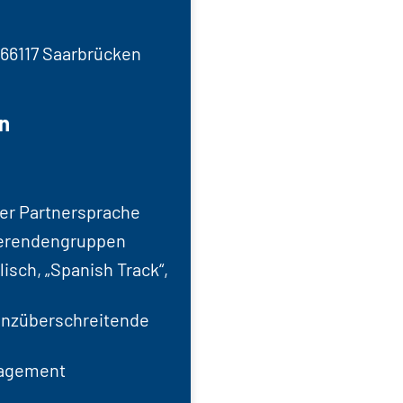
, 66117 Saarbrücken
n
er Partnersprache
ierendengruppen
isch, „Spanish Track“,
renzüberschreitende
nagement