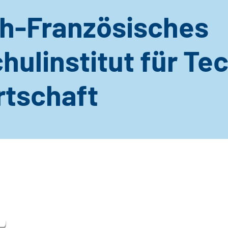
h-Französisches
ulinstitut für Te
rtschaft