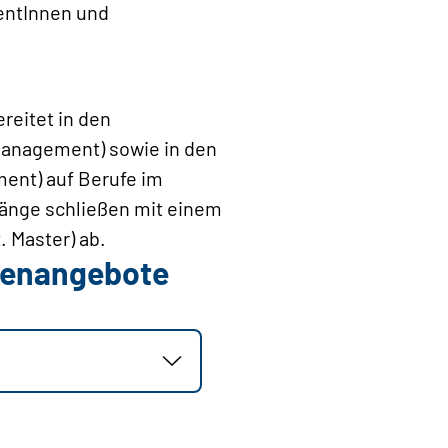
entInnen und
reitet in den
anagement) sowie in den
ent) auf Berufe im
gänge schließen mit einem
 Master) ab.
llenangebote