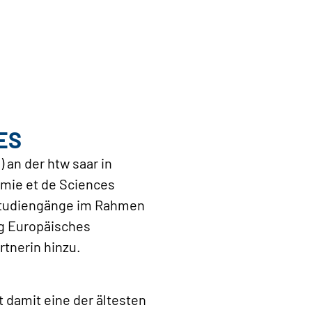
TES
 an der htw saar in
omie et de Sciences
e Studiengänge im Rahmen
ng Europäisches
tnerin hinzu.
 damit eine der ältesten