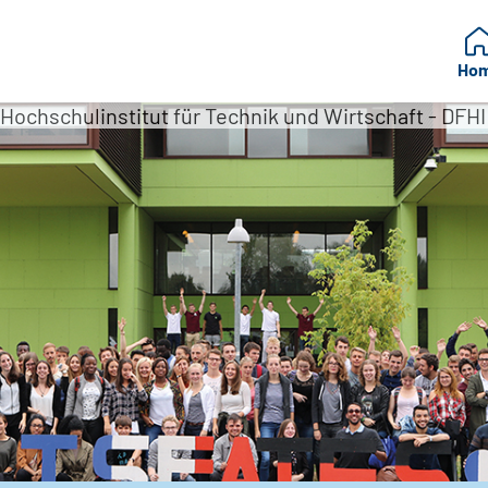
Ho
ochschulinstitut für Technik und Wirtschaft - DFHI