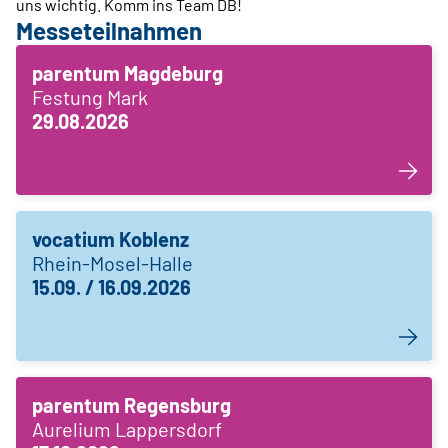
uns wichtig. Komm ins Team DB!
Messeteilnahmen
parentum Magdeburg
Festung Mark
29.08.2026
vocatium Koblenz
Rhein-Mosel-Halle
15.09. / 16.09.2026
parentum Regensburg
Aurelium Lappersdorf