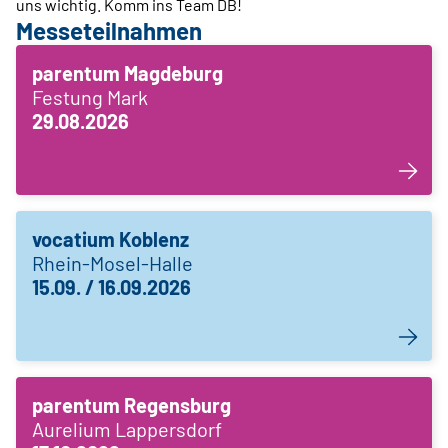
uns wichtig. Komm ins Team DB!
Messeteilnahmen
parentum Magdeburg
Festung Mark
29.08.2026
vocatium Koblenz
Rhein-Mosel-Halle
15.09. / 16.09.2026
parentum Regensburg
Aurelium Lappersdorf