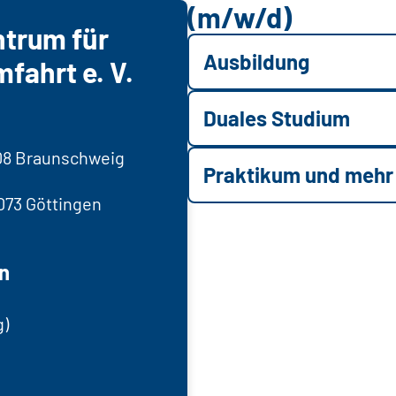
(m/w/d)
trum für
Ausbildung
fahrt e. V.
Duales Studium
8108 Braunschweig
Praktikum und mehr
073 Göttingen
n
g)