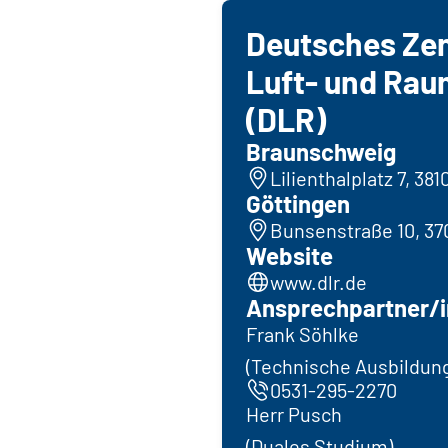
Deutsches Zen
Luft- und Raum
(DLR)
Braunschweig
Lilienthalplatz 7, 3
Göttingen
Bunsenstraße 10, 37
Website
www.dlr.de
Ansprechpartner/i
Frank Söhlke
(Technische Ausbildun
0531-295-2270
Herr Pusch
(Duales Studium)