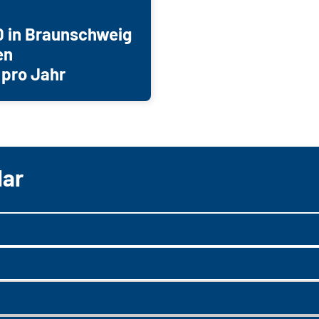
0 in Braunschweig
en
 pro Jahr
lar