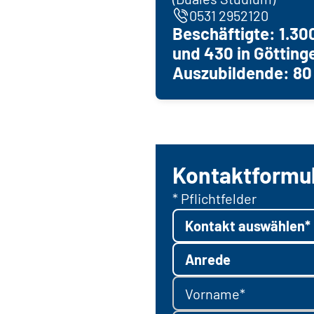
0531 2952120
Beschäftigte: 1.30
und 430 in Götting
Auszubildende: 80
Kontaktformu
* Pflichtfelder
Kontakt auswählen*
Anrede
Vorname*