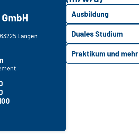
Ausbildung
g GmbH
Duales Studium
 63225 Langen
Praktikum und mehr
n
ement
0
0
100