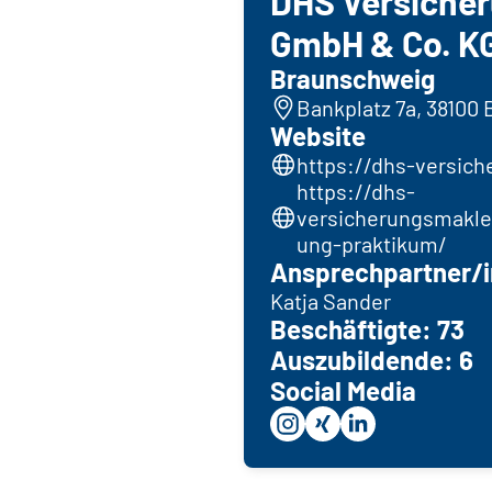
DHS Versiche
GmbH & Co. K
Braunschweig
Bankplatz 7a, 38100
Website
https://dhs-versic
https://dhs-
versicherungsmakler
ung-praktikum/
Ansprechpartner/i
Katja Sander
Beschäftigte: 73
Auszubildende: 6
Social Media