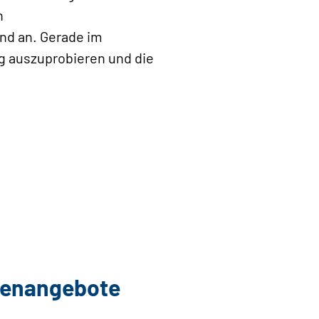
n
and an. Gerade im
ng auszuprobieren und die
llenangebote