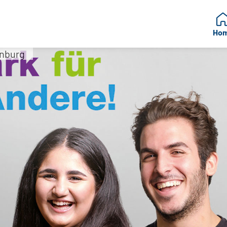
Ho
enburg