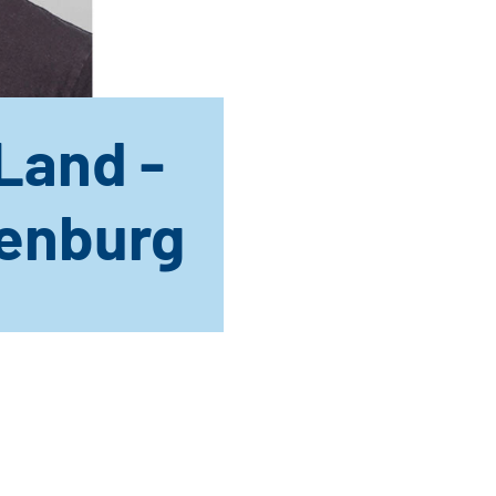
Land -
denburg