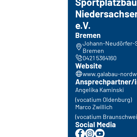
Sportplatzbau
Niedersachse
e.V.
Bremen
Johann-Neudörfer-S
Bremen
0421 5364160
Website
www.galabau-nordw
Ansprechpartner/i
Angelika Kaminski
(vocatium Oldenburg)
Marco Zwillich
(vocatium Braunschwei
Social Media