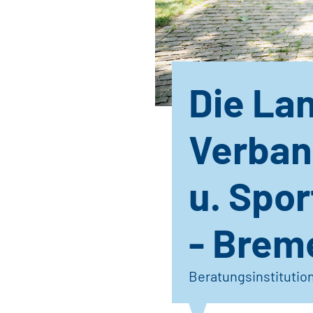
Die La
Verban
u. Spo
- Brem
Beratungsinstitutio