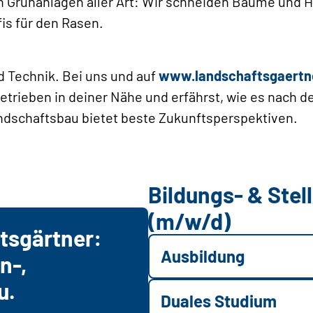
 Grünanlagen aller Art: Wir schneiden Bäume und 
is für den Rasen.
d Technik. Bei uns und auf
www.landschaftsgaertn
trieben in deiner Nähe und erfährst, wie es nach 
andschaftsbau bietet beste Zukunftsperspektiven.
Bildungs- & Ste
(m/w/d)
tsgärtner:
Ausbildung
n-,
u.
Duales Studium