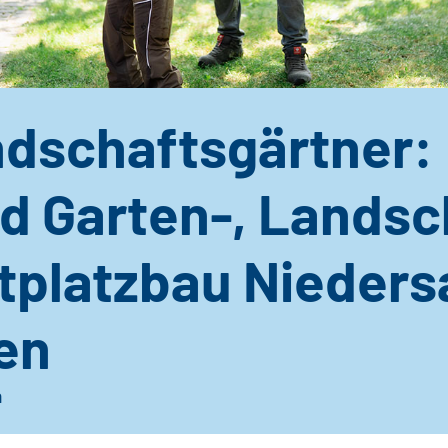
ndschaftsgärtner:
d Garten-, Landsc
rtplatzbau Nieder
en
n