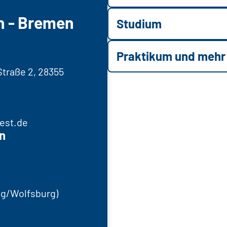
n - Bremen
Studium
Praktikum und mehr
traße 2, 28355
est.de
n
g/Wolfsburg)