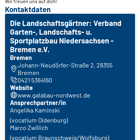
Wir freuen uns auf dich!
Kontaktdaten
Die Landschaftsgärtner: Verband
Garten-, Landschafts- u.
Sportplatzbau Niedersachsen -
Bremen e.V.
Bremen
Johann-Neudörfer-Straße 2, 28355
Bremen
0421 5364160
Website
www.galabau-nordwest.de
Ansprechpartner/in
Angelika Kaminski
(vocatium Oldenburg)
Marco Zwillich
(vocatium Braunschweig/Wolfsburg)