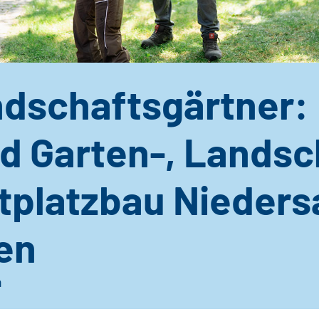
ndschaftsgärtner:
d Garten-, Landsc
rtplatzbau Nieder
en
n