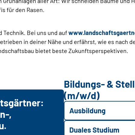
 Grünanlagen aller Art: Wir schneiden Bäume und 
is für den Rasen.
d Technik. Bei uns und auf
www.landschaftsgaertn
trieben in deiner Nähe und erfährst, wie es nach 
andschaftsbau bietet beste Zukunftsperspektiven.
Bildungs- & Ste
(m/w/d)
tsgärtner:
Ausbildung
n-,
u.
Duales Studium