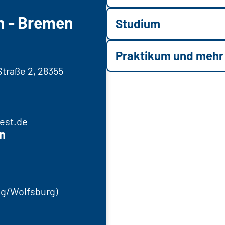
n - Bremen
Studium
Praktikum und mehr
traße 2, 28355
est.de
n
g/Wolfsburg)