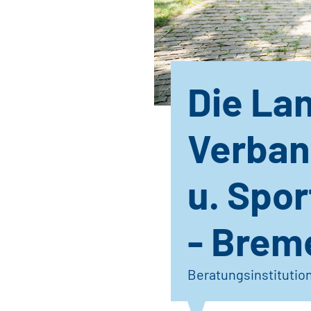
Die La
Verban
u. Spo
- Brem
Beratungsinstitutio