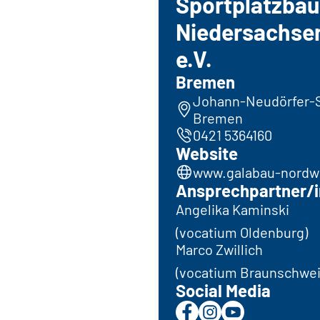
Sportplatzbau
Niedersachse
e.V.
Bremen
Johann-Neudörfer-S
Bremen
0421 5364160
Website
www.galabau-nordw
Ansprechpartner/i
Angelika Kaminski
(vocatium Oldenburg)
Marco Zwillich
(vocatium Braunschwei
Social Media