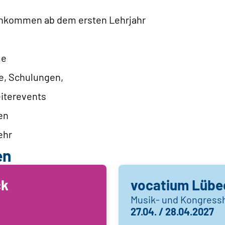
inkommen ab dem ersten Lehrjahr
me
e, Schulungen,
iterevents
en
ehr
en
ck
vocatium Lübe
Musik- und Kongress
27.04. / 28.04.2027