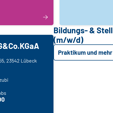
Bildungs- & Ste
(m/w/d)
AG&Co.KGaA
Praktikum und mehr
-55, 23542 Lübeck
zubi
obs
00