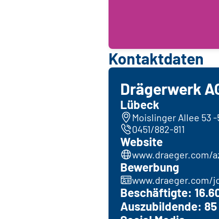
Kontaktdaten
Drägerwerk 
Lübeck
Moislinger Allee 53 
0451/882-811
Website
www.draeger.com/a
Bewerbung
www.draeger.com/j
Beschäftigte: 16.6
Auszubildende: 85