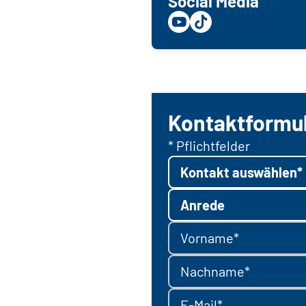
Social Media
Kontaktformu
* Pflichtfelder
Kontakt auswählen*
Anrede
Vorname*
Nachname*
E-Mail*