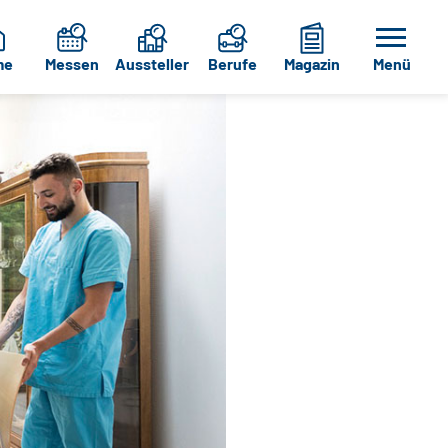
me
Messen
Aussteller
Berufe
Magazin
Menü