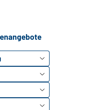
llenangebote
g