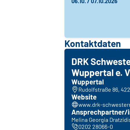
06.10. / 07.10.2026
Kontaktdaten
DRK Schweste
Wuppertal e. V
Wuppertal
Rudolfstraße 86, 42
Website
www.drk-schwestern
Ansprechpartner/i
Melina Georgia Dratzidi
0202 28066-0