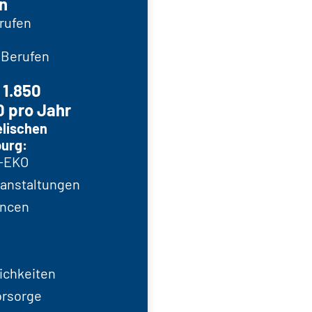
n
rufen
 Berufen
 1.850
0 pro Jahr
elischen
urg:
V-EKO
anstaltungen
ancen
ichkeiten
orsorge