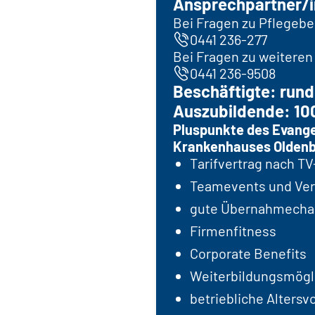
Ansprechpartner/i
Bei Fragen zu Pflegebe
0441 236-277
Bei Fragen zu weiteren
0441 236-9508
Beschäftigte: rund
Auszubildende: 10
Pluspunkte des Evang
Krankenhauses Oldenb
Tarifvertrag nach T
Teamevents und Ver
gute Übernahmech
Firmenfitness
Corporate Benefits
Weiterbildungsmögl
betriebliche Altersv