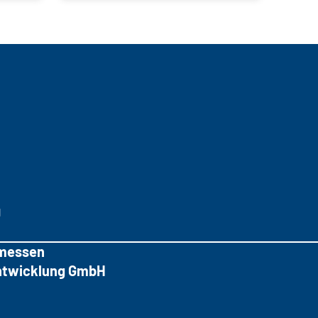
g
messen
tentwicklung GmbH