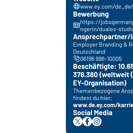
www.ey.com/de_de/
Bewerbung
https://jobsgerman
ngerin/duales-stud
Ansprechpartner/i
Employer Branding & R
Deutschland
06196 996-10005
Beschäftigte: 10.6
378.380 (weltweit 
EY-Organisation)
Themenbezogene Ansp
findest du hier:
www.de.ey.com/karri
Social Media