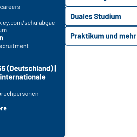
careers
Duales Studium
y.ey.com/schulabgae
ium
Praktikum und mehr
n
ecruitment
55 (Deutschland) |
(internationale
rechpersonen
ere