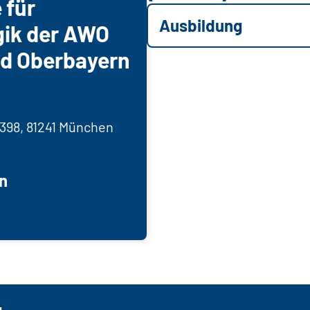
 für
Ausbildung
gik der AWO
nd Oberbayern
398, 81241 München
n