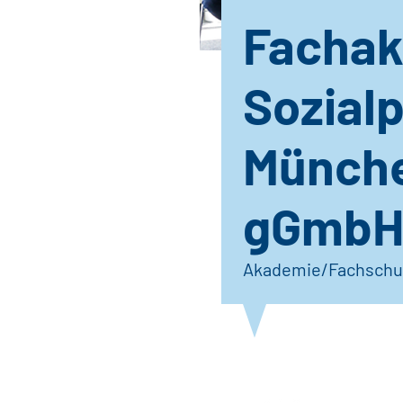
Fachak
Sozial
Münche
gGmb
Akademie/Fachschu