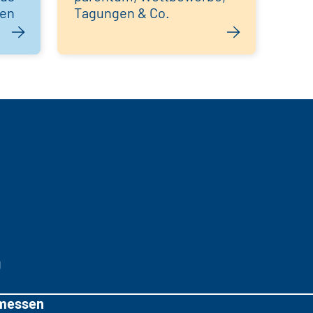
hen
Tagungen & Co.
g
messen