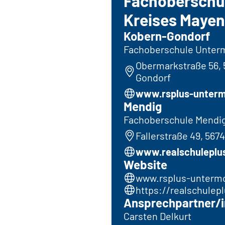
Fachoberschu
Kreises Maye
Kobern-Gondorf
Fachoberschule Unter
Obermarkstraße 56,
Gondorf
www.rsplus-unterm
Mendig
Fachoberschule Mendi
Fallerstraße 49, 567
www.realschuleplu
Website
www.rsplus-unterm
https://realschule
Ansprechpartner/i
Carsten Delkurt