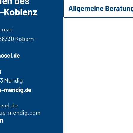
len des
Allgemeine Beratun
n-Koblenz
mosel
 56330 Kobern-
osel.de
g
43 Mendig
s-mendig.de
osel.de
plus-mendig.com
n