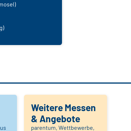
mosel)
g)
Weitere Messen
& Angebote
aus
parentum, Wettbewerbe,