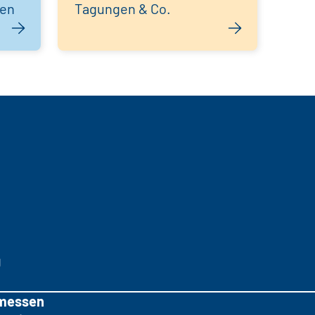
hen
Tagungen & Co.
g
messen