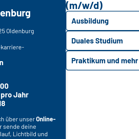
(m/w/d)
denburg
Ausbildung
25 Oldenburg
Duales Studium
karriere-
e
Praktikum und mehr
n
300
 pro Jahr
18
ch über unser
Online-
r sende deine
uf, Lichtbild und