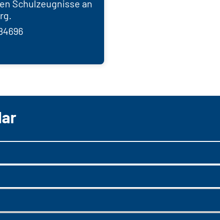
den Schulzeugnisse an
rg.
84696
lar