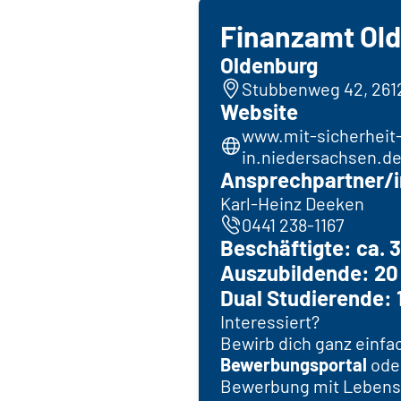
Finanzamt Ol
Oldenburg
Stubbenweg 42, 261
Website
www.mit-sicherheit-
in.niedersachsen.d
Ansprechpartner/i
Karl-Heinz Deeken
0441 238-1167
Beschäftigte: ca. 
Auszubildende: 20
Dual Studierende: 
Interessiert?
Bewirb dich ganz einfa
Bewerbungsportal
ode
Bewerbung mit Lebensla