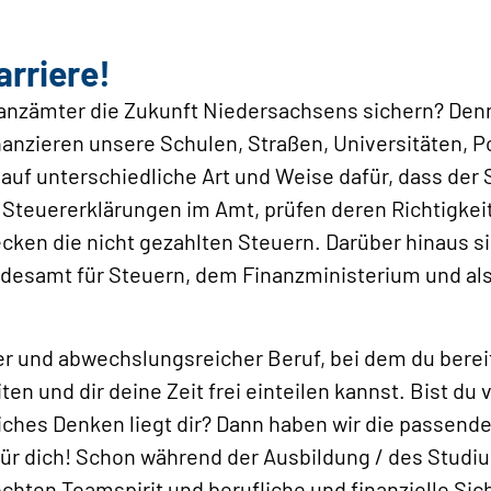
arriere!
anzämter die Zukunft Niedersachsens sichern? Denn
zieren unsere Schulen, Straßen, Universitäten, Po
uf unterschiedliche Art und Weise dafür, dass der 
teuererklärungen im Amt, prüfen deren Richtigkeit 
ken die nicht gezahlten Steuern. Darüber hinaus si
esamt für Steuern, dem Finanzministerium und als
rer und abwechslungsreicher Beruf, bei dem du bereit
ten und dir deine Zeit frei einteilen kannst. Bist d
iches Denken liegt dir? Dann haben wir die passend
r dich! Schon während der Ausbildung / des Studium
chten Teamspirit und berufliche und finanzielle Sich