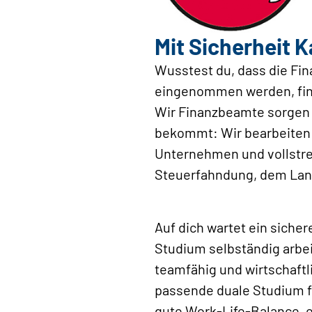
Mit Sicherheit K
Wusstest du, dass die Fin
eingenommen werden, finan
Wir Finanzbeamte sorgen a
bekommt: Wir bearbeiten S
Unternehmen und vollstrec
Steuerfahndung, dem Land
Auf dich wartet ein siche
Studium selbständig arbei
teamfähig und wirtschaftl
passende duale Studium fü
gute Work-Life-Balance, e