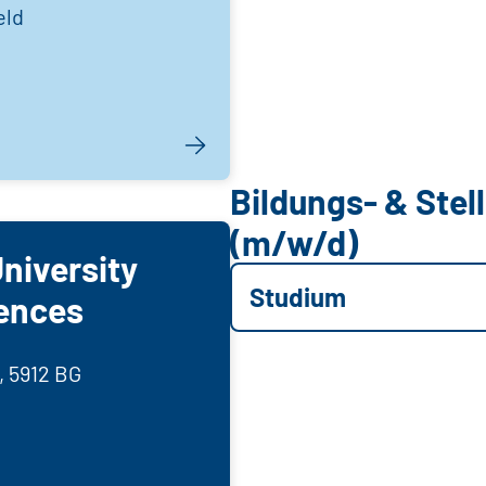
eld
Bildungs- & Ste
(m/w/d)
niversity
Studium
iences
, 5912 BG