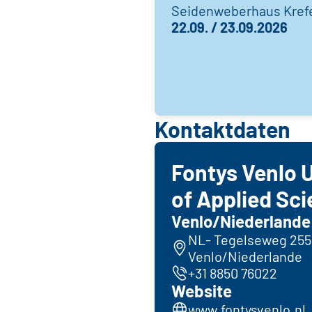
Seidenweberhaus Kref
22.09. / 23.09.2026
Kontaktdaten
Fontys Venlo U
of Applied Sc
Venlo/Niederlande
NL- Tegelseweg 255
Venlo/Niederlande
+31 8850 76022
Website
www.fontysvenlo.nl