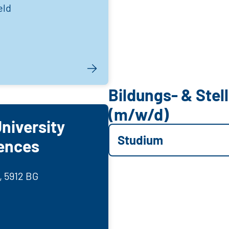
eld
Bildungs- & Ste
(m/w/d)
niversity
Studium
iences
, 5912 BG