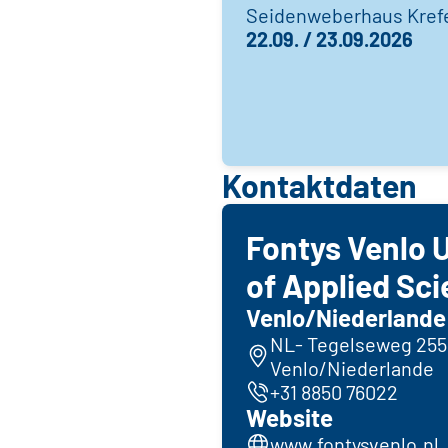
Seidenweberhaus Kref
22.09. / 23.09.2026
Kontaktdaten
Fontys Venlo U
of Applied Sc
Venlo/Niederlande
NL- Tegelseweg 255
Venlo/Niederlande
+31 8850 76022
Website
www.fontysvenlo.nl