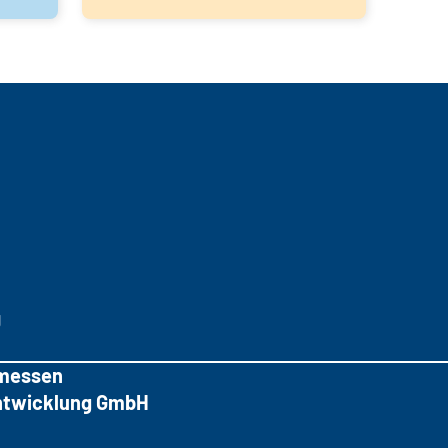
g
messen
tentwicklung GmbH