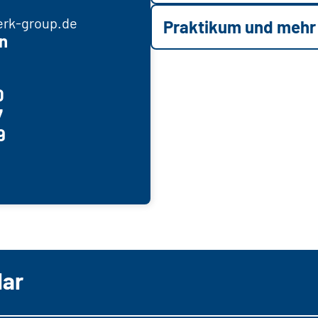
erk-group.de
Praktikum und mehr
n
0
7
9
lar