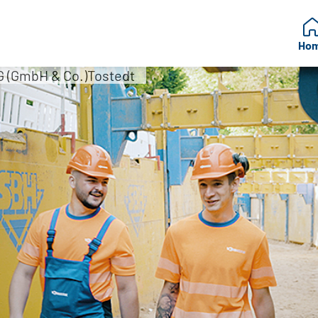
Ho
(GmbH & Co.)Tostedt