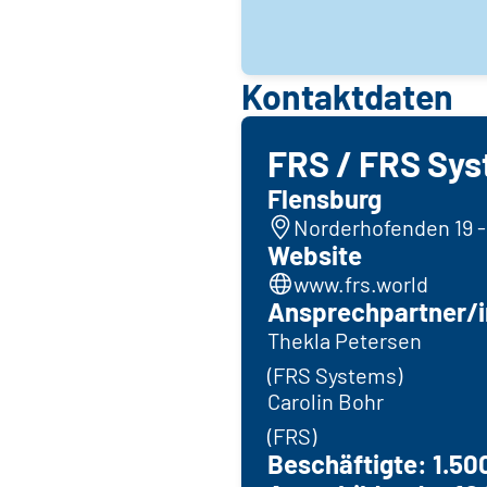
Kontaktdaten
FRS / FRS Sy
Flensburg
Norderhofenden 19 -
Website
www.frs.world
Ansprechpartner/i
Thekla Petersen
(FRS Systems)
Carolin Bohr
(FRS)
Beschäftigte: 1.50