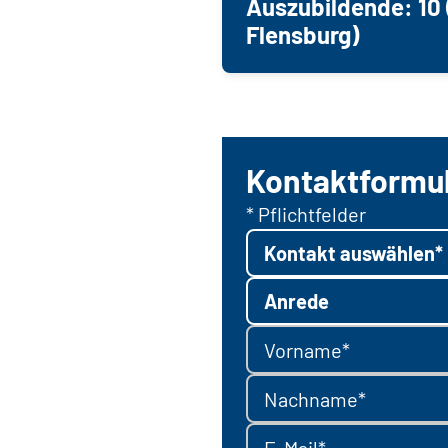
Auszubildende: 10 
Flensburg)
Kontaktformu
* Pflichtfelder
Kontakt auswählen*
Anrede
Vorname*
Nachname*
E-Mail*