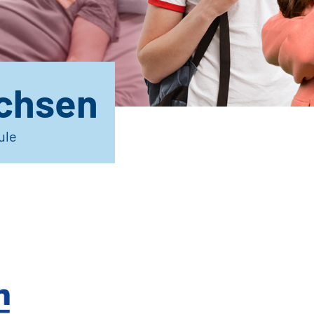
chsen
ule