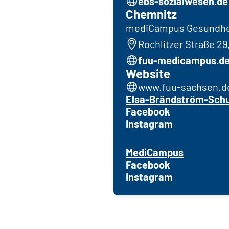
ebs-sozialwesen.de
Chemnitz
mediCampus Gesundhe
Rochlitzer Straße 29
fuu-medicampus.d
Website
www.fuu-sachsen.d
Elsa-Brändström-Schu
Facebook
Instagram
MediCampus
Facebook
Instagram