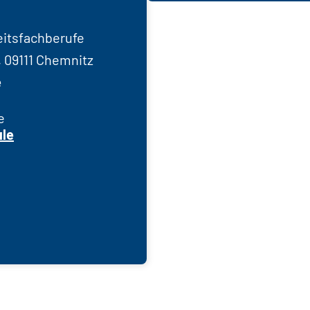
itsfachberufe
, 09111 Chemnitz
e
e
le