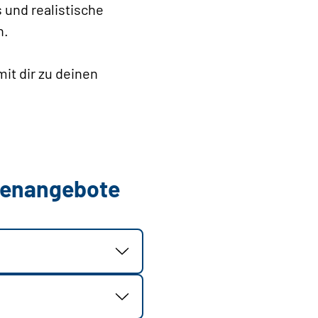
 und realistische
n.
mit dir zu deinen
.
llenangebote