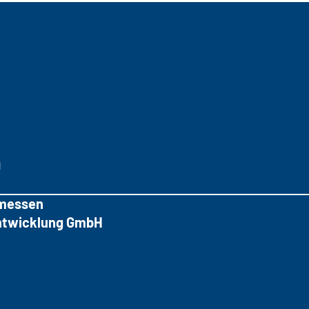
g
messen
tentwicklung GmbH