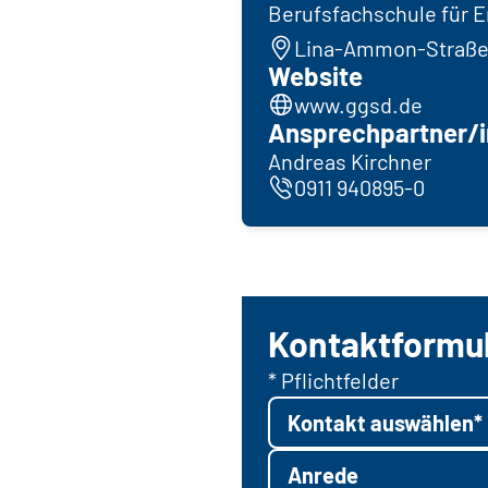
Berufsfachschule für E
Lina-Ammon-Straße 
Website
www.ggsd.de
Ansprechpartner/i
Andreas Kirchner
0911 940895-0
Kontaktformu
* Pflichtfelder
Kontakt auswählen*
Anrede