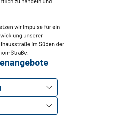
rtlich zu handeln und
tzen wir Impulse für ein
twicklung unserer
ollhausstraße im Süden der
mmon-Straße.
llenangebote
g