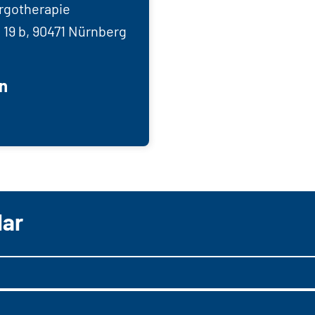
rgotherapie
19 b, 90471 Nürnberg
n
lar