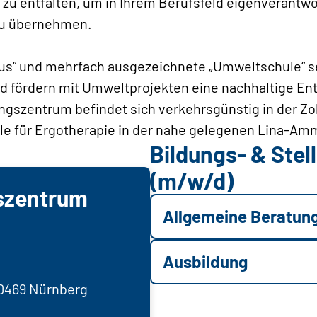
u entfalten, um in Ihrem Berufsfeld eigenverantwo
zu übernehmen.
us“ und mehrfach ausgezeichnete „Umweltschule“ se
nd fördern mit Umweltprojekten eine nachhaltige En
ungszentrum befindet sich verkehrsgünstig in der Z
ule für Ergotherapie in der nahe gelegenen Lina-A
Bildungs- & Ste
(m/w/d)
szentrum
Allgemeine Beratun
Ausbildung
90469 Nürnberg