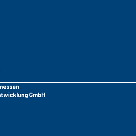
g
messen
tentwicklung GmbH