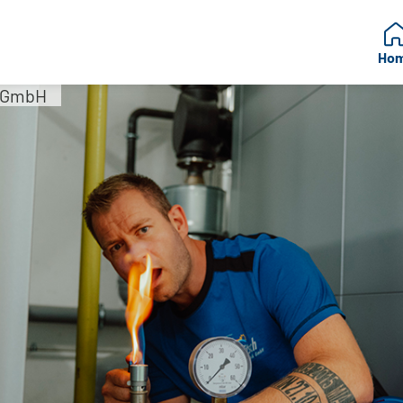
Ho
k GmbH