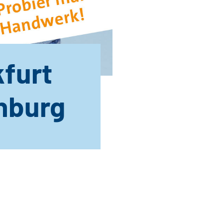
furt
nburg