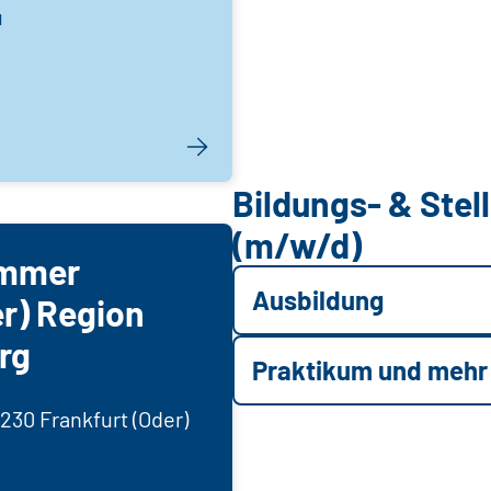
u
Bildungs- & Ste
(m/w/d)
mmer
Ausbildung
er) Region
rg
Praktikum und mehr
230 Frankfurt (Oder)