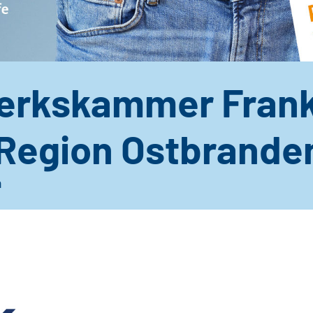
rkskammer Frank
 Region Ostbrande
n