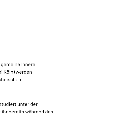
lgemeine Innere
ei Köln) werden
echnischen
tudiert unter der
 ihr bereits während des