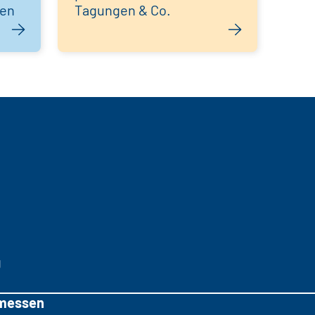
hen
Tagungen & Co.
g
messen