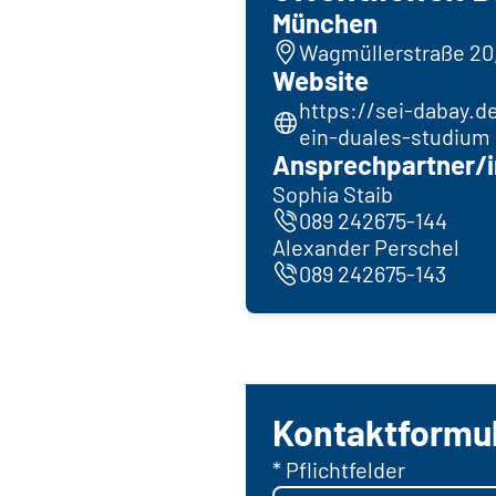
München
Wagmüllerstraße 20
Website
https://sei-dabay.de
ein-duales-studium
Ansprechpartner/i
Sophia Staib
089 242675-144
Alexander Perschel
089 242675-143
Kontaktformu
* Pflichtfelder