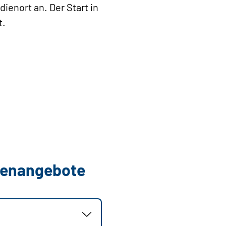
enort an. Der Start in
t.
llenangebote