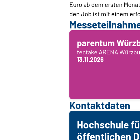
Euro ab dem ersten Monat
den Job ist mit einem erf
Messeteilnahm
parentum Würz
tectake ARENA Würzbu
13.11.2026
Kontaktdaten
Hochschule fü
öffentlichen 