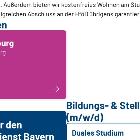
. Außerdem bieten wir kostenfreies Wohnen am Studi
olgreichen Abschluss an der HföD übrigens garantier
en
burg
rg
Bildungs- & Ste
(m/w/d)
r den
Duales Studium
Dienst Bayern