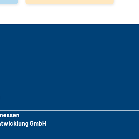
g
messen
tentwicklung GmbH